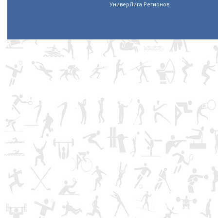
УниверЛига Регионов