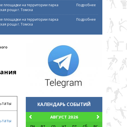
е площадки на территории парка
Подробнее
кая роща г. Томска
е площадки на территории парка
Подробнее
кая роща г. Томска
ного
вания
ьтаты
КАЛЕНДАРЬ СОБЫТИЙ
АВГУСТ 2026
ьтаты
пн
вт
ср
чт
пт
сб
вс