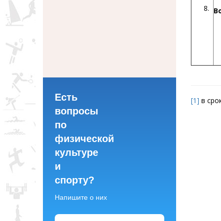
В
Есть
[1]
в сро
вопросы
по
физической
культуре
и
спорту?
Напишите о них