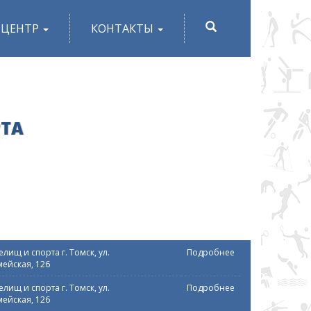
ПОИСК
-ЦЕНТР
КОНТАКТЫ
РТА
лищ и спорта г. Томск, ул.
Подробнее
ейская, 126
лищ и спорта г. Томск, ул.
Подробнее
ейская, 126