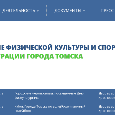
ДЕЯТЕЛЬНОСТЬ
ДОКУМЕНТЫ
ПРЕСС
Е ФИЗИЧЕСКОЙ КУЛЬТУРЫ И СПО
РАЦИИ ГОРОДА ТОМСКА
ста
Городские мероприятия, посвященные Дню
Дворец зре
физкультурника
Красноарм
ста
Кубок Города Томска по волейболу (пляжный
Дворец зре
волейбол)
Красноарм