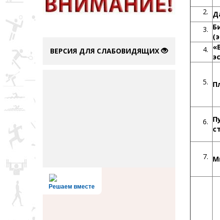
Д
Б
(
«
ВЕРСИЯ ДЛЯ СЛАБОВИДЯЩИХ
э
П
П
с
М
Решаем вместе