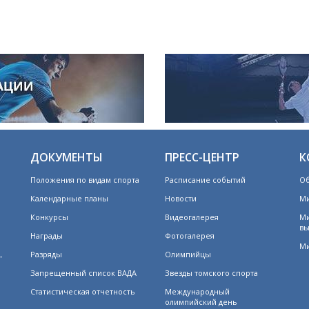
ДОКУМЕНТЫ
ПРЕСС-ЦЕНТР
К
Положения по видам спорта
Расписание событий
Об
Календарные планы
Новости
Ми
Конкурсы
Видеогалерея
Ми
вы
Награды
Фотогалерея
Ми
Разряды
Олимпийцы
"
Запрещенный список ВАДА
Звезды томского спорта
Статистическая отчетность
Международный
олимпийский день