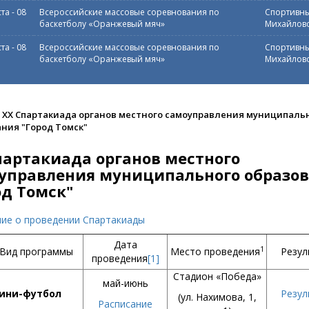
ста
-
08
Всероссийские массовые соревнования по
Спортивны
баскетболу «Оранжевый мяч»
Михайловс
ста
-
08
Всероссийские массовые соревнования по
Спортивны
баскетболу «Оранжевый мяч»
Михайловс
XX Спартакиада органов местного самоуправления муниципаль
ния "Город Томск"
партакиада органов местного
управления муниципального образо
од Томск"
ие о проведении Спартакиады
Дата
1
Вид программы
Место проведения
Резул
проведения
[1]
Стадион «Победа»
май-июнь
ини-футбол
Резул
(ул. Нахимова, 1,
Расписание