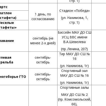
стр. 1)
артс
Стадион «Победа»
иатлон
1 день, по
эстафета)
(ул. Нахимова, 1,
согласованию
стр. 1)
Веселые
стафеты»
Бассейн МАУ ДО СШ
УСЦ ВВС имени
сентябрь (не
лавание
В.А.Шевелева
менее 2-х дней)
(пр. Ленина, 207)
Тир МАУ ДО СШ №
улевая
сентябрь-
16
трельба
октябрь
(ул. Нахимова, 1г)
Спортивный зал
сентябрь-
МАУ ДО СШ № 16
ногоборье ГТО
октябрь
(ул. Нахимова, 1г)
Спортивные залы
МАУ ДО СШ № 2
(пр. Комсомольский,
66),