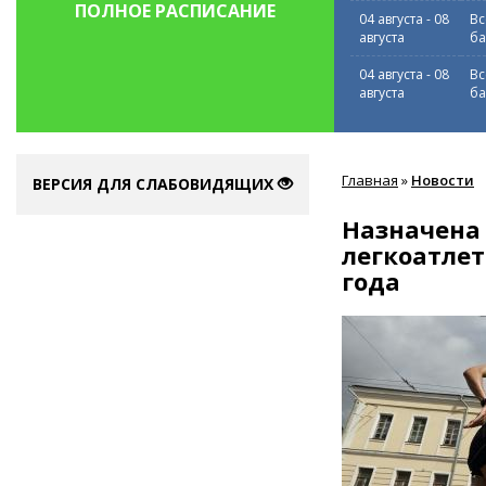
ПОЛНОЕ РАСПИСАНИЕ
04 августа
-
08
Вс
августа
ба
04 августа
-
08
Вс
августа
ба
Вы
Главная
»
Новости
здесь
ВЕРСИЯ ДЛЯ СЛАБОВИДЯЩИХ
Назначена 
легкоатлет
года