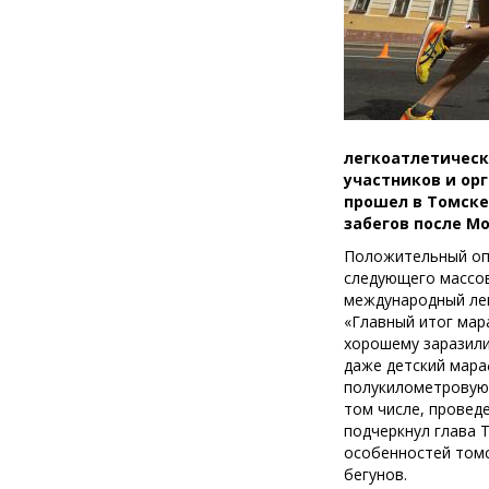
легкоатлетическ
участников и ор
прошел в Томске
забегов после Мо
Положительный оп
следующего массов
международный лег
«Главный итог мар
хорошему заразили
даже детский мара
полукилометровую 
том числе, провед
подчеркнул глава 
особенностей томс
бегунов.