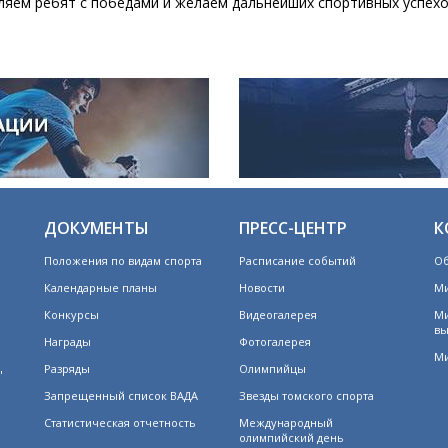
ляем ребят с победами и желаем дальнейших спортивных успехо
ДОКУМЕНТЫ
ПРЕСС-ЦЕНТР
К
Положения по видам спорта
Расписание событий
Об
Календарные планы
Новости
Ми
Конкурсы
Видеогалерея
Ми
вы
Награды
Фотогалерея
Ми
Разряды
Олимпийцы
"
Запрещенный список ВАДА
Звезды томского спорта
Статистическая отчетность
Международный
олимпийский день