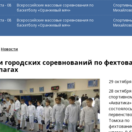
ста
-
08
Всероссийские массовые соревнования по
Спортивны
баскетболу «Оранжевый мяч»
Михайловс
ста
-
08
Всероссийские массовые соревнования по
Спортивны
баскетболу «Оранжевый мяч»
Михайловс
Новости
и городских соревнований по фехтов
пагах
29 октября
28 октября
спортивном
«Акватика»
состоялос
первенство
Томска по
фехтовани