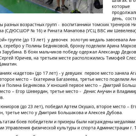
шпагах. В б
которые
продолжал
день, сост
ы разных возрастных групп - воспитанники томских тренеров Н
ва (СДЮСШОР № 16) и Рината Манапова (УСЦ ВВС им Шевелева)
ой» группе (до 13 лет) у девочек золотую медаль завоевала Ан
, серебро у Полины Бедняковой, бронзу поделили Арина Марков
 Зарубина. В боях мальчиков победу одержал Александр Дедков
 Сергей Юричев, на третьем месте расположились Тимофей Слес
Цаматин.
аниях «кадетов» (до 17 лет) - у девушек первое место заняла Аг
второе место – Екатерина Багазеева, третье место поделили А
а и Полина Беднякова. У юношей первое место – Дмитрий Больш
есто – Егор Шевердин, третье место - Денис Анучин и Владими
в.
 юниоров (до 23 лет), победил Артем Окушко, второе место – Ег
н, третье место у Дмитрия Большакова и Алексея Дубова.
льтатам боев победители и призеры были награждены медалями
и Управления физической культуры и спорта Администрации г. 