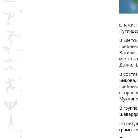
шпажист
Путинце
В «детск
Гребнева
Василиса
место –
Даниил 
В состяз
Быкова, 
Гребнев
второе м
Мукмино
В группе
Шеверди
По резу
грамотам