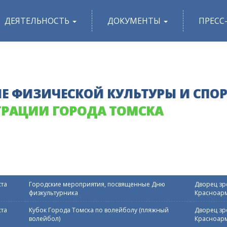
ДЕЯТЕЛЬНОСТЬ
ДОКУМЕНТЫ
ПРЕСС
Е ФИЗИЧЕСКОЙ КУЛЬТУРЫ И СПО
РАЦИИ ГОРОДА ТОМСКА
ста
Городские мероприятия, посвященные Дню
Дворец зре
физкультурника
Красноарм
ста
Кубок Города Томска по волейболу (пляжный
Дворец зре
волейбол)
Красноарм