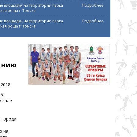
е площадки на территории парка
Подробнее
кая роща г. Томска
е площадки на территории парка
Подробнее
кая роща г. Томска
анию
 2018
 в
 зале
ь
 города
ю на