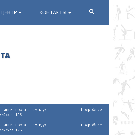
ПОИСК
-ЦЕНТР
КОНТАКТЫ
РТА
лищ и спорта г. Томск, ул.
Подробнее
ейская, 126
лищ и спорта г. Томск, ул.
Подробнее
ейская, 126