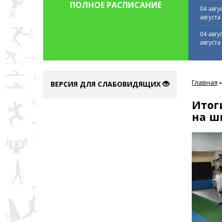
ПОЛНОЕ РАСПИСАНИЕ
04 авгу
августа
04 авгу
августа
Вы
Главная
»
здесь
ВЕРСИЯ ДЛЯ СЛАБОВИДЯЩИХ
Итог
на ш