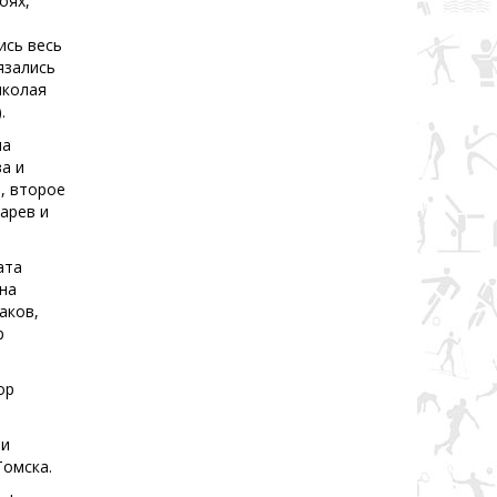
оях,
ись весь
язались
иколая
.
на
а и
, второе
арев и
ата
нна
аков,
р
ор
 и
Томска.