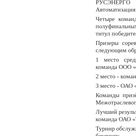
РУСЭНЕРГО
Автоматизация
Ч
етыре коман
полуфинальны
титул победите
Призеры сорев
следующим обр
1 место
сре
команда
ООО
«
2 место - кома
3 место -
ОАО
К
оманды
приз
Межотраслевог
Лучший результ
команда
ОАО
«
Турнир обслу
боулингу.