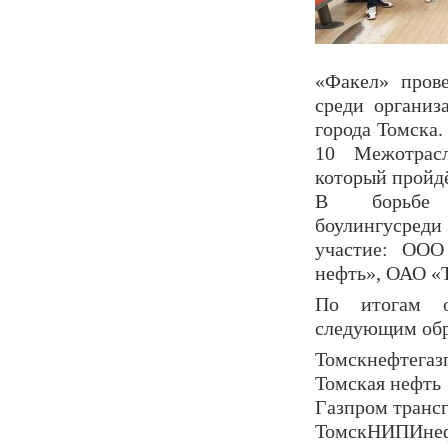
«Факел»
про
в
среди
организ
города Томска
1
0
Межотрасл
который пройдё
В борьб
боулингу
сред
участие:
ОО
нефть
»,
О
А
О
«
По итогам
от
следующим обр
Томскнефтегаз
Томская нефть
Газпром транс
ТомскНИПИне