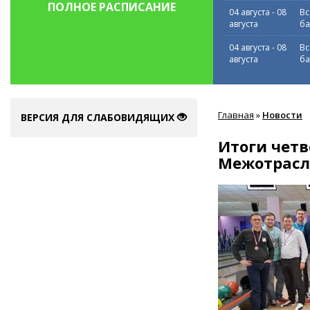
ПОЛНОЕ РАСПИСАНИЕ
04 августа
-
08
Вс
августа
ба
04 августа
-
08
Вс
августа
ба
Вы
Главная
»
Новости
здесь
ВЕРСИЯ ДЛЯ СЛАБОВИДЯЩИХ
Итоги четв
Межотрасле