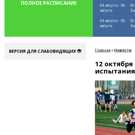
ПОЛНОЕ РАСПИСАНИЕ
04 августа
-
08
Вс
августа
ба
04 августа
-
08
Вс
августа
ба
Вы
Главная
»
Новости
здесь
ВЕРСИЯ ДЛЯ СЛАБОВИДЯЩИХ
12 октября
испытания 