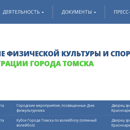
ДЕЯТЕЛЬНОСТЬ
ДОКУМЕНТЫ
ПРЕСС
Е ФИЗИЧЕСКОЙ КУЛЬТУРЫ И СПО
РАЦИИ ГОРОДА ТОМСКА
ста
Городские мероприятия, посвященные Дню
Дворец зре
физкультурника
Красноарм
ста
Кубок Города Томска по волейболу (пляжный
Дворец зре
волейбол)
Красноарм