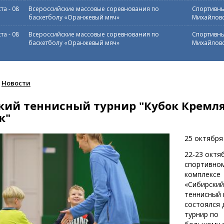
ста
-
08
Всероссийские массовые соревнования по
Спортивны
баскетболу «Оранжевый мяч»
Михайловс
ста
-
08
Всероссийские массовые соревнования по
Спортивны
баскетболу «Оранжевый мяч»
Михайловс
Новости
кий теннисный турнир "Кубок Кремля
к"
25 октября
22-23 октя
спортивно
комплексе
«Сибирский
теннисный 
состоялся 
турнир по