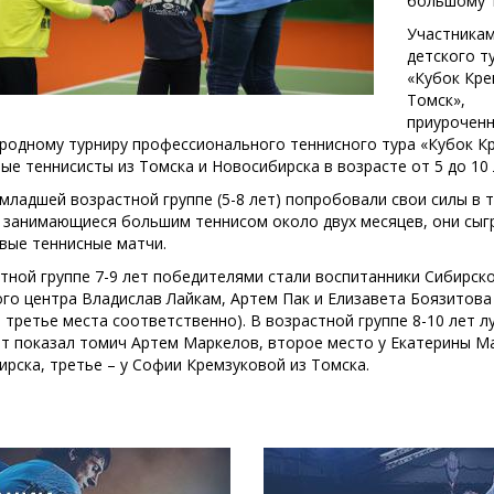
большому т
Участника
детского т
«Кубок Кре
Томск»,
приуроченн
родному турниру профессионального теннисного тура «Кубок К
ые теннисисты из Томска и Новосибирска в возрасте от 5 до 10 
младшей возрастной группе (5-8 лет) попробовали свои силы в 
, занимающиеся большим теннисом около двух месяцев, они сыг
вые теннисные матчи.
тной группе 7-9 лет победителями стали воспитанники Сибирск
го центра Владислав Лайкам, Артем Пак и Елизавета Боязитова 
 третье места соответственно). В возрастной группе 8-10 лет 
т показал томич Артем Маркелов, второе место у Екатерины М
рска, третье – у Софии Кремзуковой из Томска.