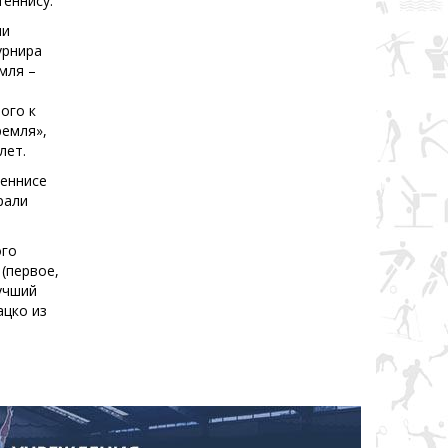
еннису.
ми
урнира
мля –
ого к
ремля»,
лет.
теннисе
рали
ого
(первое,
лучший
ацко из