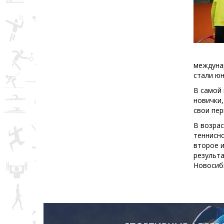
междуна
стали юн
В самой 
новички
свои пер
В возрас
теннисно
второе и
результа
Новосиби