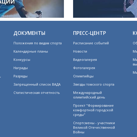
ДОКУМЕНТЫ
ПРЕСС-ЦЕНТР
К
Положения по видам спорта
Расписание событий
Об
Календарные планы
Новости
Ми
Конкурсы
Видеогалерея
Ми
вы
Награды
Фотогалерея
Ми
Разряды
Олимпийцы
"
Запрещенный список ВАДА
Звезды томского спорта
Статистическая отчетность
Международный
олимпийский день
Проект "Формирование
комфортной городской
среды"
Спортсмены - участники
Великой Отечественной
Войны