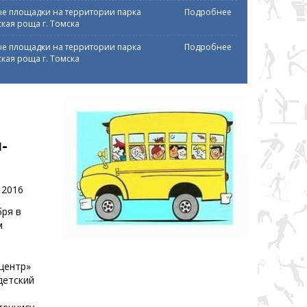
е площадки на территории парка
Подробнее
кая роща г. Томска
е площадки на территории парка
Подробнее
кая роща г. Томска
-
 2016
бря в
м
центр»
детский