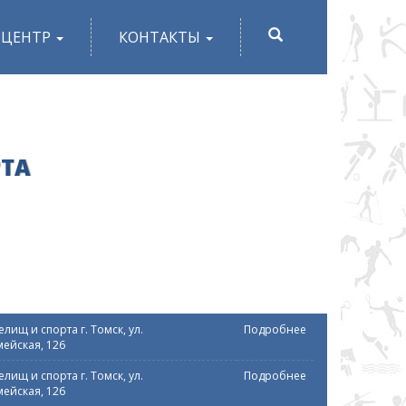
ПОИСК
-ЦЕНТР
КОНТАКТЫ
РТА
лищ и спорта г. Томск, ул.
Подробнее
ейская, 126
лищ и спорта г. Томск, ул.
Подробнее
ейская, 126