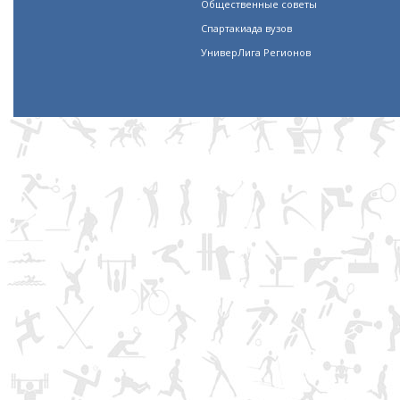
Общественные советы
Спартакиада вузов
УниверЛига Регионов