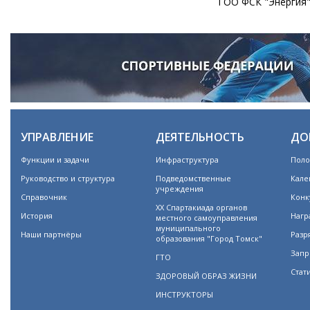
ГОО ФСК "Энергия"
УПРАВЛЕНИЕ
ДЕЯТЕЛЬНОСТЬ
ДО
Функции и задачи
Инфраструктура
Поло
Руководство и структура
Подведомственные
Кале
учреждения
Справочник
Конк
XX Спартакиада органов
История
Нагр
местного самоуправления
муниципального
Наши партнёры
Разр
образования "Город Томск"
Запр
ГТО
Стат
ЗДОРОВЫЙ ОБРАЗ ЖИЗНИ
ИНСТРУКТОРЫ