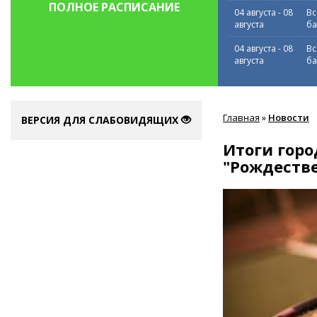
ПОЛНОЕ РАСПИСАНИЕ
04 августа
-
08
Вс
августа
ба
04 августа
-
08
Вс
августа
ба
Вы
Главная
»
Новости
здесь
ВЕРСИЯ ДЛЯ СЛАБОВИДЯЩИХ
Итоги горо
"Рождеств