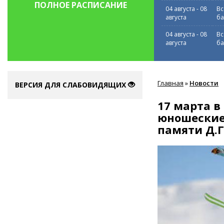
ПОЛНОЕ РАСПИСАНИЕ
04 августа
-
08
Вс
августа
ба
04 августа
-
08
Вс
августа
ба
Вы
Главная
»
Новости
здесь
ВЕРСИЯ ДЛЯ СЛАБОВИДЯЩИХ
17 марта в
юношеские
памяти Д.Г