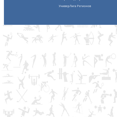
УниверЛига Регионов