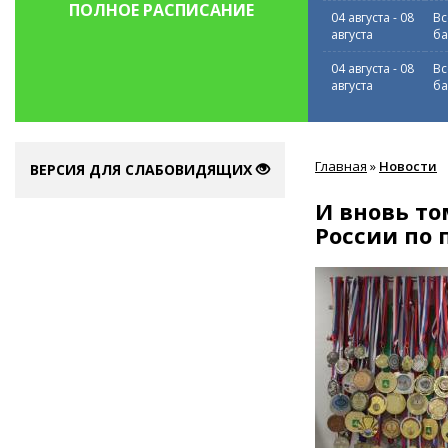
ПОЛНОЕ РАСПИСАНИЕ
04 августа
-
08
Вс
августа
ба
04 августа
-
08
Вс
августа
ба
Вы
Главная
»
Новости
здесь
ВЕРСИЯ ДЛЯ СЛАБОВИДЯЩИХ
И вновь т
России по 