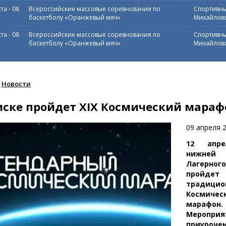
ста
-
08
Всероссийские массовые соревнования по
Спортивны
баскетболу «Оранжевый мяч»
Михайловс
ста
-
08
Всероссийские массовые соревнования по
Спортивны
баскетболу «Оранжевый мяч»
Михайловс
Новости
мске пройдет XIX Космический мараф
09 апреля 
12 апр
нижней 
Лагерно
пройдет
традицио
Космичес
марафон.
Мероприя
приуроч