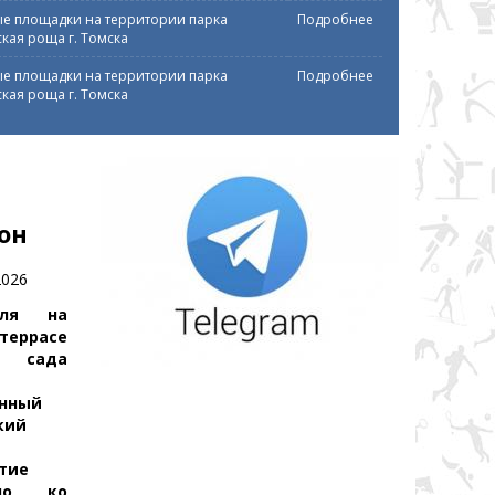
е площадки на территории парка
Подробнее
кая роща г. Томска
е площадки на территории парка
Подробнее
кая роща г. Томска
он
2026
еля на
террасе
го сада
нный
кий
тие
ено ко