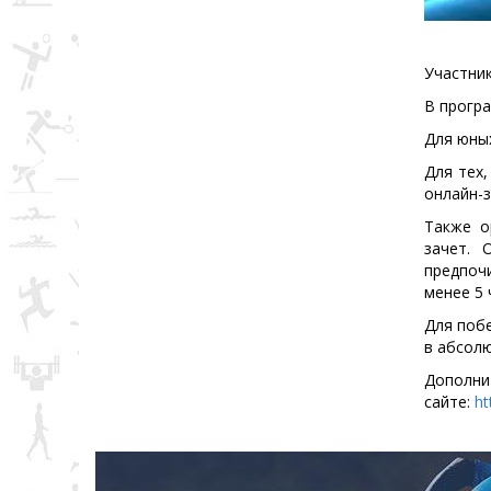
Участник
В програ
Для юных
Для тех,
онлайн-з
Также о
зачет. 
предпоч
менее 5 
Для поб
в абсол
Допо
сайте:
ht