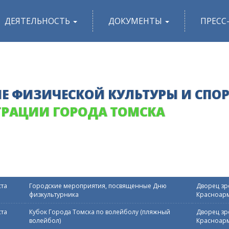
ДЕЯТЕЛЬНОСТЬ
ДОКУМЕНТЫ
ПРЕСС
Е ФИЗИЧЕСКОЙ КУЛЬТУРЫ И СПО
РАЦИИ ГОРОДА ТОМСКА
ста
Городские мероприятия, посвященные Дню
Дворец зре
физкультурника
Красноарм
ста
Кубок Города Томска по волейболу (пляжный
Дворец зре
волейбол)
Красноарм