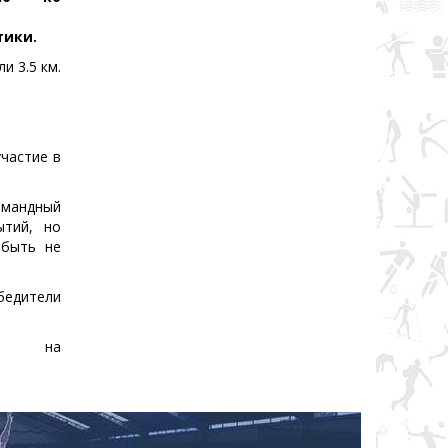
тики.
и 3.5 км.
участие в
омандный
ытий, но
 быть не
бедители
 - на