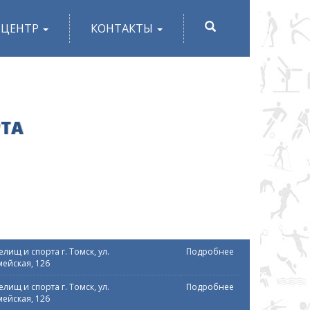
ПОИСК
-ЦЕНТР
КОНТАКТЫ
РТА
лищ и спорта г. Томск, ул.
Подробнее
ейская, 126
лищ и спорта г. Томск, ул.
Подробнее
ейская, 126