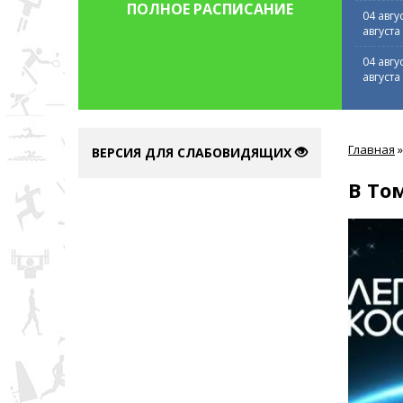
ПОЛНОЕ РАСПИСАНИЕ
04 авгу
августа
04 авгу
августа
Вы
Главная
»
здесь
ВЕРСИЯ ДЛЯ СЛАБОВИДЯЩИХ
В То