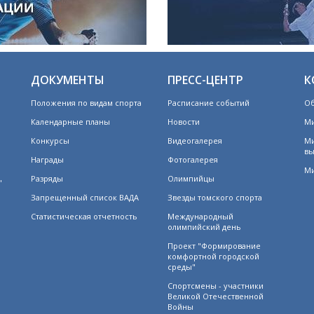
ДОКУМЕНТЫ
ПРЕСС-ЦЕНТР
К
Положения по видам спорта
Расписание событий
Об
Календарные планы
Новости
Ми
Конкурсы
Видеогалерея
Ми
вы
Награды
Фотогалерея
Ми
Разряды
Олимпийцы
"
Запрещенный список ВАДА
Звезды томского спорта
Статистическая отчетность
Международный
олимпийский день
Проект "Формирование
комфортной городской
среды"
Спортсмены - участники
Великой Отечественной
Войны