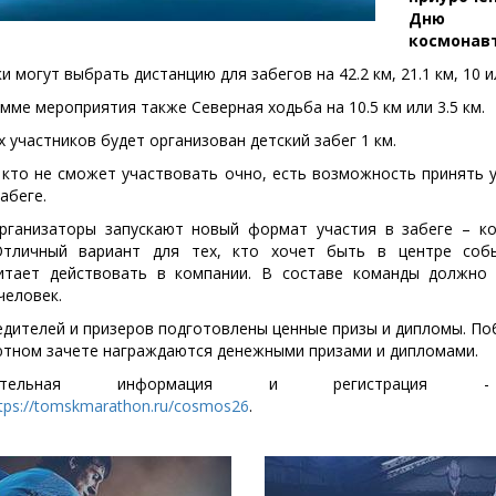
Дню
космонав
и могут выбрать дистанцию для забегов на 42.2 км, 21.1 км, 10 ил
мме мероприятия также Северная ходьба на 10.5 км или 3.5 км.
 участников будет организован детский забег 1 км.
 кто не сможет участвовать очно, есть возможность принять 
абеге.
рганизаторы запускают новый формат участия в забеге – к
Отличный вариант для тех, кто хочет быть в центре соб
итает действовать в компании. В составе команды должно
человек.
едителей и призеров подготовлены ценные призы и дипломы. По
ютном зачете награждаются денежными призами и дипломами.
лнительная информация и регистрация
tps://tomskmarathon.ru/cosmos26
.