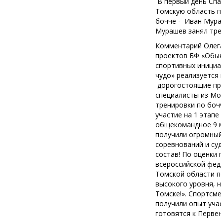
В первый день Спа
Томскую область п
бочче - Иван Мура
Мурашев занял тре
Комментарий Олег
проектов БФ «Обык
спортивных инициа
чудо» реализуется
дорогостоящие пр
специалисты из Мо
тренировки по боч
участие на 1 этапе
общекомандное 9 м
получили огромный
соревнований и су
состав! По оценки
всероссийской фед
Томской области п
высокого уровня, 
Томске!». Спортсме
получили опыт уча
готовятся к Перве