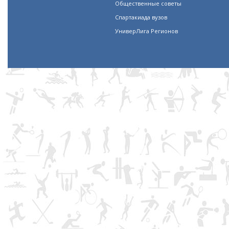
Общественные советы
Спартакиада вузов
УниверЛига Регионов