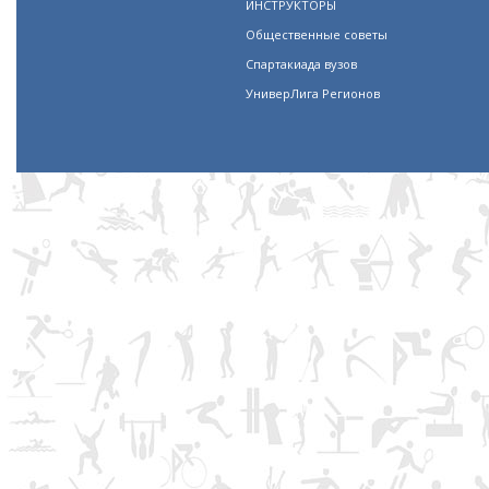
ИНСТРУКТОРЫ
Общественные советы
Спартакиада вузов
УниверЛига Регионов