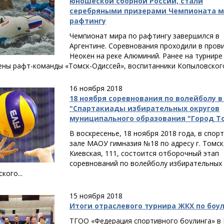
юношеской сборной России, стали
серебряными призерами Чемпионата м
рафтингу
Чемпионат мира по рафтингу завершился в
Аргентине. Соревнования проходили в пров
Неокен на реке Алюминий. Ранее на турнире
ны рафт-команды «Томск-Одиссей», воспитанники Копыловского.
16 ноября 2018
18 ноября соревнования по волейболу в
"Спартакиады избирательных округов
муниципального образования "Город Т
В воскресенье, 18 ноября 2018 года, в спор
зале МАОУ гимназия №18 по адресу г. Томск,
Киевская, 111, состоится отборочный этап
соревнований по волейболу избирательных 
кого...
15 ноября 2018
Итоги отраслевого турнира ЖКХ по боу
ТГОО «Федерация спортивного боулинга» в