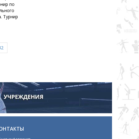
рнир по
льного
. Турнир
32
ОНТАКТЫ
щая информация