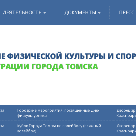
ДЕЯТЕЛЬНОСТЬ
ДОКУМЕНТЫ
ПРЕСС
Е ФИЗИЧЕСКОЙ КУЛЬТУРЫ И СПО
РАЦИИ ГОРОДА ТОМСКА
ста
Городские мероприятия, посвященные Дню
Дворец зре
физкультурника
Красноарм
ста
Кубок Города Томска по волейболу (пляжный
Дворец зре
волейбол)
Красноарм