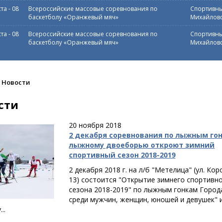
ста
-
08
Всероссийские массовые соревнования по
Спортивны
баскетболу «Оранжевый мяч»
Михайловс
ста
-
08
Всероссийские массовые соревнования по
Спортивны
баскетболу «Оранжевый мяч»
Михайловс
Новости
сти
20 ноября 2018
2 декабря соревнования по лыжным го
лыжному двоеборью откроют зимний
спортивный сезон 2018-2019
2 декабря 2018 г. на л/б "Метелица" (ул. Кор
13) состоится "Открытие зимнего спортивн
сезона 2018-2019" по лыжным гонкам Город
среди мужчин, женщин, юношей и девушек" 
..