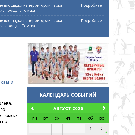
е площадки на территории парка
Подробнее
кая роща г. Томска
е площадки на территории парка
Подробнее
кая роща г. Томска
нкам и
КАЛЕНДАРЬ СОБЫТИЙ
олёва,
АВГУСТ 2026
ого
а Томска
пн
вт
ср
чт
пт
сб
вс
и по
1
2