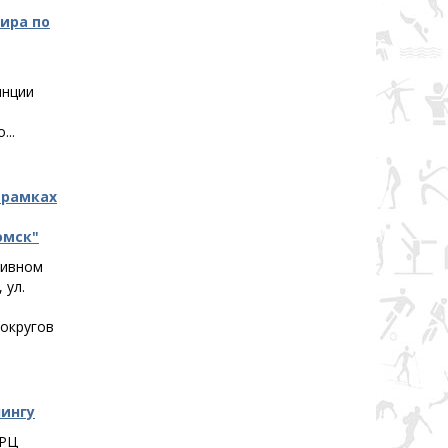
ира по
инции
..
 рамках
омск"
тивном
 ул.
округов
лингу
 РЦ