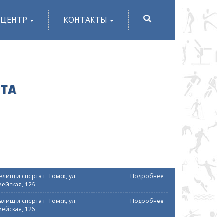
ПОИСК
-ЦЕНТР
КОНТАКТЫ
РТА
лищ и спорта г. Томск, ул.
Подробнее
ейская, 126
лищ и спорта г. Томск, ул.
Подробнее
ейская, 126