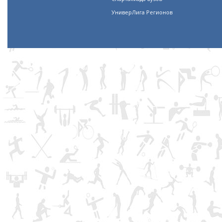
УниверЛига Регионов