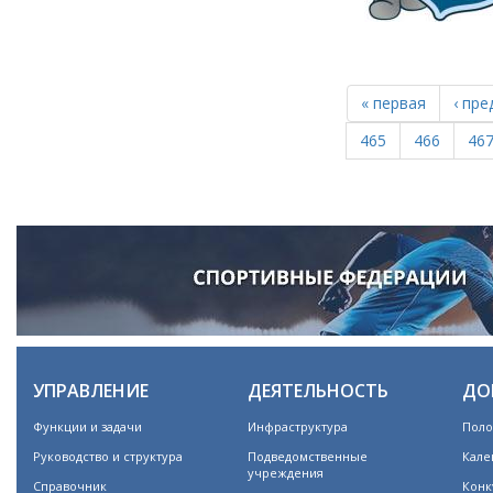
« первая
‹ пр
465
466
46
УПРАВЛЕНИЕ
ДЕЯТЕЛЬНОСТЬ
ДО
Функции и задачи
Инфраструктура
Поло
Руководство и структура
Подведомственные
Кале
учреждения
Справочник
Конк