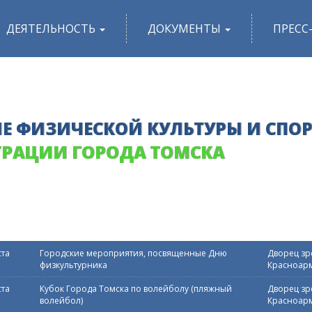
ДЕЯТЕЛЬНОСТЬ
ДОКУМЕНТЫ
ПРЕСС
Е ФИЗИЧЕСКОЙ КУЛЬТУРЫ И СПО
РАЦИИ ГОРОДА ТОМСКА
ста
Городские мероприятия, посвященные Дню
Дворец зре
физкультурника
Красноарм
ста
Кубок Города Томска по волейболу (пляжный
Дворец зре
волейбол)
Красноарм