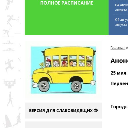
ПОЛНОЕ РАСПИСАНИЕ
04 авгу
августа
04 авгу
августа
Вы
Главная
»
здесь
Анон
25 мая 
Первен
Городс
ВЕРСИЯ ДЛЯ СЛАБОВИДЯЩИХ