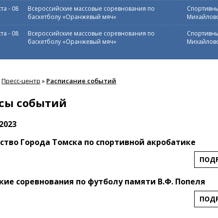
ста
-
08
Всероссийские массовые соревнования по
Спортивны
баскетболу «Оранжевый мяч»
Михайловс
ста
-
08
Всероссийские массовые соревнования по
Спортивны
баскетболу «Оранжевый мяч»
Михайловс
Пресс-центр
»
Расписание событий
сы событий
2023
ство Города Томска по спортивной акробатике
ПОД
кие соревнования по футболу памяти В.Ф. Попеля
ПОД