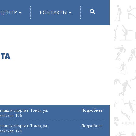
ПОИСК
-ЦЕНТР
КОНТАКТЫ
РТА
лищ и спорта г. Томск, ул.
Подробнее
ейская, 126
лищ и спорта г. Томск, ул.
Подробнее
ейская, 126