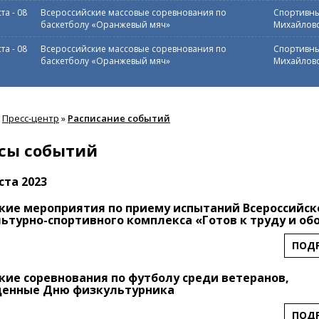
ста
-
08
Всероссийские массовые соревнования по
Спортивны
баскетболу «Оранжевый мяч»
Михайловс
ста
-
08
Всероссийские массовые соревнования по
Спортивны
баскетболу «Оранжевый мяч»
Михайловс
Пресс-центр
»
Расписание событий
сы событий
ста 2023
кие мероприятия по приему испытаний Всероссийск
ьтурно-спортивного комплекса «Готов к труду и об
ПОД
кие соревнования по футболу среди ветеранов,
щенные Дню физкультурника
ПОД