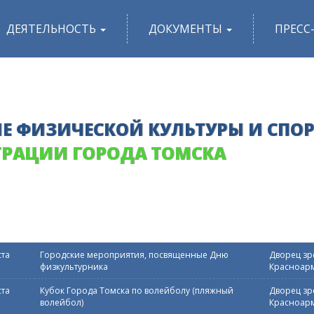
ДЕЯТЕЛЬНОСТЬ
ДОКУМЕНТЫ
ПРЕСС
Е ФИЗИЧЕСКОЙ КУЛЬТУРЫ И СПО
РАЦИИ ГОРОДА ТОМСКА
ста
Городские мероприятия, посвященные Дню
Дворец зре
физкультурника
Красноарм
ста
Кубок Города Томска по волейболу (пляжный
Дворец зре
волейбол)
Красноарм