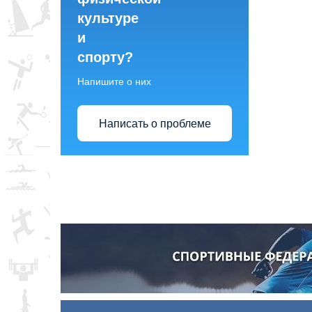
культуре
и
спорту?
Напишите о них
Написать о проблеме