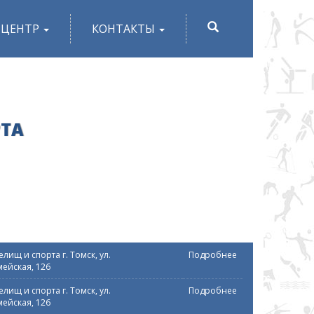
ПОИСК
-ЦЕНТР
КОНТАКТЫ
РТА
лищ и спорта г. Томск, ул.
Подробнее
ейская, 126
лищ и спорта г. Томск, ул.
Подробнее
ейская, 126