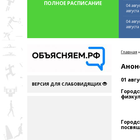
ПОЛНОЕ РАСПИСАНИЕ
04 авгу
августа
04 авгу
августа
Вы
Главная
»
здесь
Анон
01 авгу
ВЕРСИЯ ДЛЯ СЛАБОВИДЯЩИХ
Городс
физкул
Городс
посвя