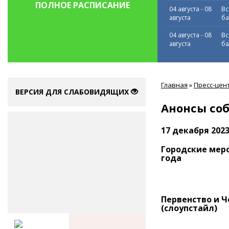
ПОЛНОЕ РАСПИСАНИЕ
04 августа
-
08
Вс
августа
ба
04 августа
-
08
Вс
августа
ба
Вы
Главная
»
Пресс-цен
здесь
ВЕРСИЯ ДЛЯ СЛАБОВИДЯЩИХ
Анонсы со
17 декабря 202
Городские мер
года
Первенство и Ч
(слоупстайл)