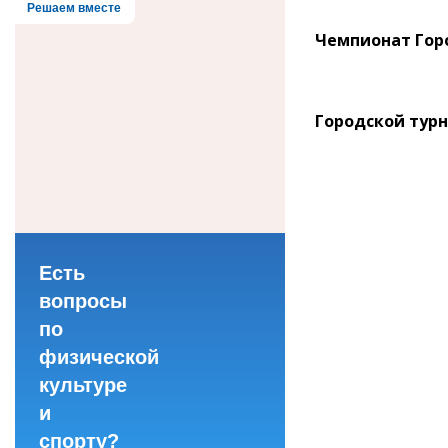
Решаем вместе
Чемпионат Горо
Городской турн
Есть
вопросы
по
физической
культуре
и
спорту?