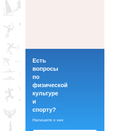
Есть
вопросы
по
физической
культуре
и
спорту?
Напишите о них