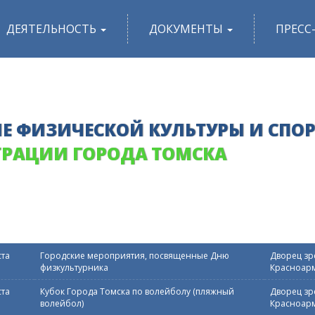
ДЕЯТЕЛЬНОСТЬ
ДОКУМЕНТЫ
ПРЕСС
Е ФИЗИЧЕСКОЙ КУЛЬТУРЫ И СПО
РАЦИИ ГОРОДА ТОМСКА
ста
Городские мероприятия, посвященные Дню
Дворец зре
физкультурника
Красноарм
ста
Кубок Города Томска по волейболу (пляжный
Дворец зре
волейбол)
Красноарм