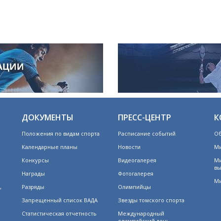
ДОКУМЕНТЫ
ПРЕСС-ЦЕНТР
К
Положения по видам спорта
Расписание событий
Об
Календарные планы
Новости
Ми
Конкурсы
Видеогалерея
Ми
вы
Награды
Фотогалерея
Ми
Разряды
Олимпийцы
"
Запрещенный список ВАДА
Звезды томского спорта
Статистическая отчетность
Международный
олимпийский день