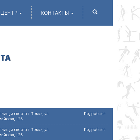
ПОИСК
-ЦЕНТР
КОНТАКТЫ
РТА
лищ и спорта г. Томск, ул.
Подробнее
ейская, 126
лищ и спорта г. Томск, ул.
Подробнее
ейская, 126