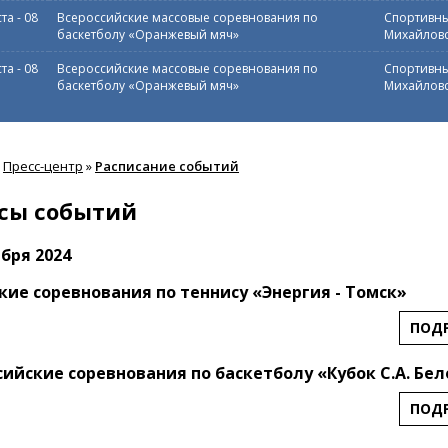
ста
-
08
Всероссийские массовые соревнования по
Спортивны
баскетболу «Оранжевый мяч»
Михайловс
ста
-
08
Всероссийские массовые соревнования по
Спортивны
баскетболу «Оранжевый мяч»
Михайловс
Пресс-центр
»
Расписание событий
сы событий
ября 2024
кие соревнования по теннису «Энергия - Томск»
ПОД
сийские соревнования по баскетболу «Кубок С.А. Бе
ПОД