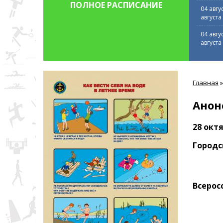
ПОЛНОЕ РАСПИСАНИЕ
04 авгу
августа
04 авгу
августа
Вы
Главная
»
здесь
Анон
28 окт
Городс
Всерос