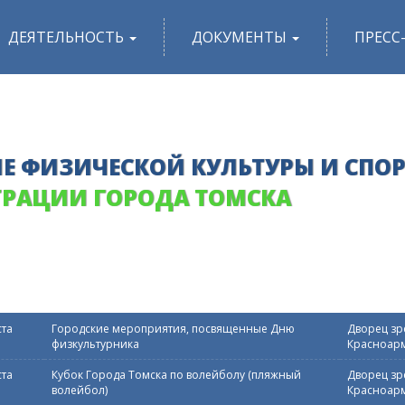
ДЕЯТЕЛЬНОСТЬ
ДОКУМЕНТЫ
ПРЕСС
Е ФИЗИЧЕСКОЙ КУЛЬТУРЫ И СПО
РАЦИИ ГОРОДА ТОМСКА
ста
Городские мероприятия, посвященные Дню
Дворец зре
физкультурника
Красноарм
ста
Кубок Города Томска по волейболу (пляжный
Дворец зре
волейбол)
Красноарм