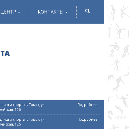
ПОИСК
-ЦЕНТР
КОНТАКТЫ
РТА
лищ и спорта г. Томск, ул.
Подробнее
ейская, 126
лищ и спорта г. Томск, ул.
Подробнее
ейская, 126