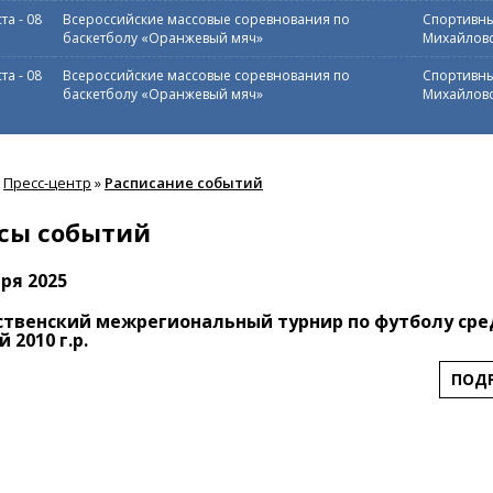
ста
-
08
Всероссийские массовые соревнования по
Спортивны
баскетболу «Оранжевый мяч»
Михайловс
ста
-
08
Всероссийские массовые соревнования по
Спортивны
баскетболу «Оранжевый мяч»
Михайловс
Пресс-центр
»
Расписание событий
сы событий
ря 2025
твенский межрегиональный турнир по футболу сре
 2010 г.р.
ПОД