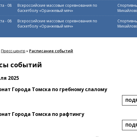
ста
-
08
Всероссийские массовые соревнования по
Спортивны
баскетболу «Оранжевый мяч»
Михайловс
ста
-
08
Всероссийские массовые соревнования по
Спортивны
баскетболу «Оранжевый мяч»
Михайловс
Пресс-центр
»
Расписание событий
сы событий
еля 2025
нат Города Томска по гребному слалому
ПОД
нат Города Томска по рафтингу
ПОД