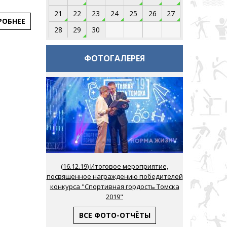
21
22
23
24
25
26
27
РОБНЕЕ
28
29
30
ФОТОГАЛЕРЕЯ
(
16.12.19
) Итоговое мероприятие,
посвященное награждению победителей
конкурса "Спортивная гордость Томска
2019"
ВСЕ ФОТО-ОТЧЁТЫ