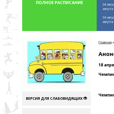
ПОЛНОЕ РАСПИСАНИЕ
04 авгу
августа
04 авгу
августа
Вы
Главная
»
здесь
Анон
18 апр
Чемпио
Чемпио
ВЕРСИЯ ДЛЯ СЛАБОВИДЯЩИХ