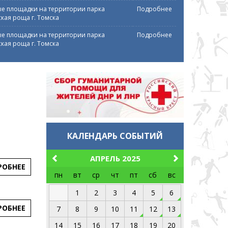
е площадки на территории парка
Подробнее
кая роща г. Томска
е площадки на территории парка
Подробнее
кая роща г. Томска
КАЛЕНДАРЬ СОБЫТИЙ
АПРЕЛЬ 2025
РОБНЕЕ
пн
вт
ср
чт
пт
сб
вс
1
2
3
4
5
6
РОБНЕЕ
7
8
9
10
11
12
13
14
15
16
17
18
19
20