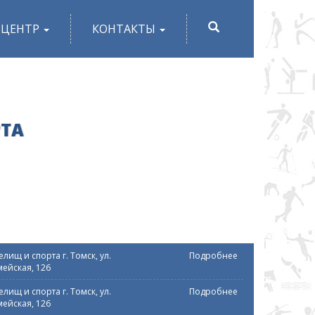
ПОИСК
-ЦЕНТР
КОНТАКТЫ
РТА
лищ и спорта г. Томск, ул.
Подробнее
ейская, 126
лищ и спорта г. Томск, ул.
Подробнее
ейская, 126