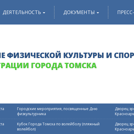
ДЕЯТЕЛЬНОСТЬ
ДОКУМЕНТЫ
ПРЕСС
Е ФИЗИЧЕСКОЙ КУЛЬТУРЫ И СПО
РАЦИИ ГОРОДА ТОМСКА
ста
Городские мероприятия, посвященные Дню
Дворец зре
физкультурника
Красноарм
ста
Кубок Города Томска по волейболу (пляжный
Дворец зре
волейбол)
Красноарм