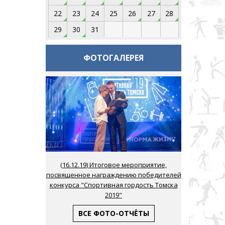
22
23
24
25
26
27
28
29
30
31
ФОТОГАЛЕРЕЯ
(
16.12.19
) Итоговое мероприятие,
посвященное награждению победителей
конкурса "Спортивная гордость Томска
2019"
ВСЕ ФОТО-ОТЧЁТЫ