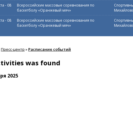
ста
-
08
Всероссийские массовые соревнования по
Спортивны
баскетболу «Оранжевый мяч»
Михайловс
ста
-
08
Всероссийские массовые соревнования по
Спортивны
баскетболу «Оранжевый мяч»
Михайловс
Пресс-центр
»
Расписание событий
tivities was found
ря 2025