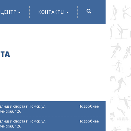
ПОИСК
-ЦЕНТР
КОНТАКТЫ
РТА
лищ и спорта г. Томск, ул.
Подробнее
ейская, 126
лищ и спорта г. Томск, ул.
Подробнее
ейская, 126