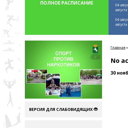
ПОЛНОЕ РАСПИСАНИЕ
04 авгу
августа
04 авгу
августа
Вы
Главная
»
здесь
No ac
30 нояб
ВЕРСИЯ ДЛЯ СЛАБОВИДЯЩИХ