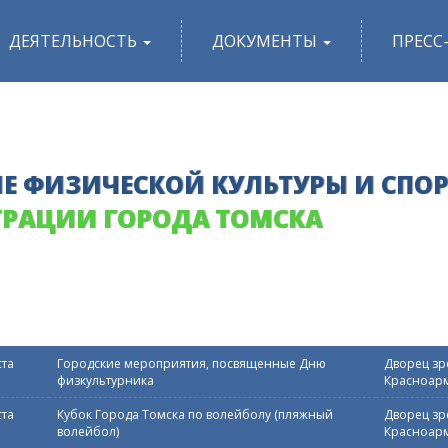
ДЕЯТЕЛЬНОСТЬ
ДОКУМЕНТЫ
ПРЕСС
Е ФИЗИЧЕСКОЙ КУЛЬТУРЫ И СПО
РАЦИИ ГОРОДА ТОМСКА
ста
Городские мероприятия, посвященные Дню
Дворец зре
физкультурника
Красноарм
ста
Кубок Города Томска по волейболу (пляжный
Дворец зре
волейбол)
Красноарм