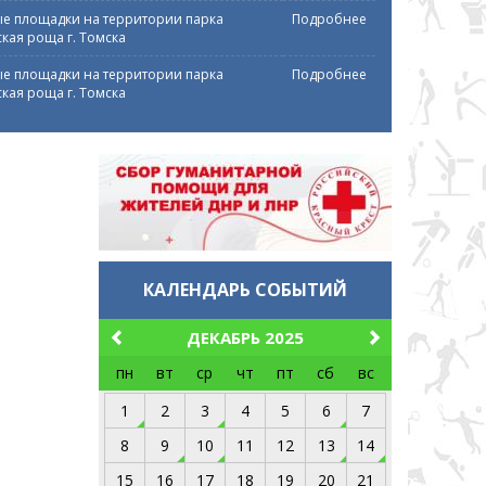
е площадки на территории парка
Подробнее
кая роща г. Томска
е площадки на территории парка
Подробнее
кая роща г. Томска
КАЛЕНДАРЬ СОБЫТИЙ
ДЕКАБРЬ 2025
пн
вт
ср
чт
пт
сб
вс
1
2
3
4
5
6
7
8
9
10
11
12
13
14
15
16
17
18
19
20
21