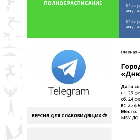
ПОЛНОЕ РАСПИСАНИЕ
04 авгу
августа
04 авгу
августа
Вы
Главная
»
здесь
Горо
«Дню
Дата с
пт. 23 ф
сб. 24 ф
вс. 25 ф
Место:
ВЕРСИЯ ДЛЯ СЛАБОВИДЯЩИХ
МБУ ДО С