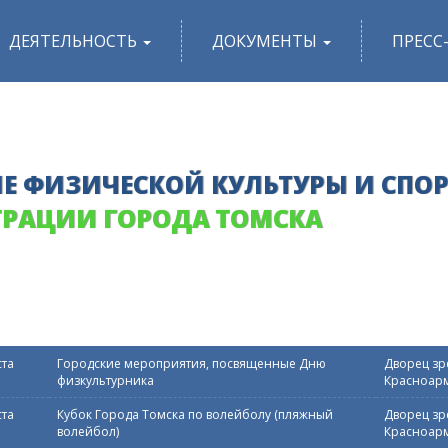
ДЕЯТЕЛЬНОСТЬ
ДОКУМЕНТЫ
ПРЕСС
Е ФИЗИЧЕСКОЙ КУЛЬТУРЫ И СПО
РАЦИИ ГОРОДА ТОМСКА
ста
Городские мероприятия, посвященные Дню
Дворец зре
физкультурника
Красноарм
ста
Кубок Города Томска по волейболу (пляжный
Дворец зре
волейбол)
Красноарм