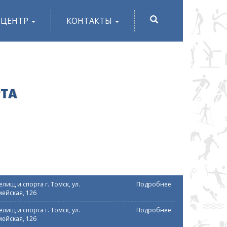
ПОИСК
-ЦЕНТР
КОНТАКТЫ
РТА
лищ и спорта г. Томск, ул.
Подробнее
ейская, 126
лищ и спорта г. Томск, ул.
Подробнее
ейская, 126