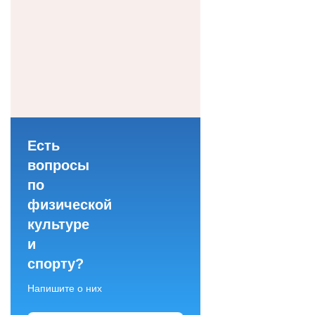
Есть
вопросы
по
физической
культуре
и
спорту?
Напишите о них