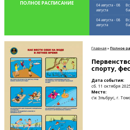
ПОЛНОЕ РАСПИСАНИЕ
04 августа
-
08
Вс
августа
ба
04 августа
-
08
Вс
августа
ба
Вы
Главная
»
Полное р
здесь
Первенство
спорту, фе
Дата события:
сб. 11 октября 2025
Место:
с\к Эльбрус, г. Том