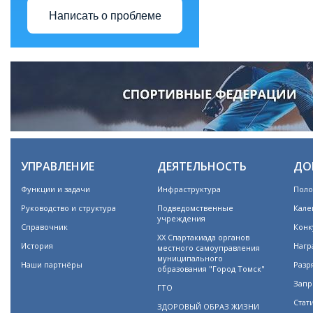
Написать о проблеме
УПРАВЛЕНИЕ
ДЕЯТЕЛЬНОСТЬ
ДО
Функции и задачи
Инфраструктура
Поло
Руководство и структура
Подведомственные
Кале
учреждения
Справочник
Конк
XX Спартакиада органов
История
Нагр
местного самоуправления
муниципального
Наши партнёры
Разр
образования "Город Томск"
Запр
ГТО
Стат
ЗДОРОВЫЙ ОБРАЗ ЖИЗНИ