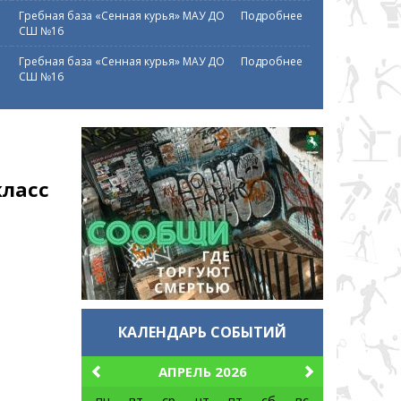
Гребная база «Сенная курья» МАУ ДО
Подробнее
СШ №16
Гребная база «Сенная курья» МАУ ДО
Подробнее
СШ №16
класс
КАЛЕНДАРЬ СОБЫТИЙ
АПРЕЛЬ 2026
пн
вт
ср
чт
пт
сб
вс