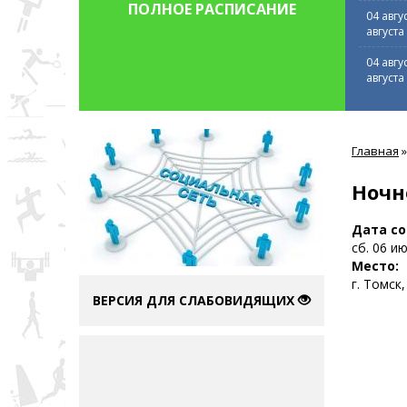
ПОЛНОЕ РАСПИСАНИЕ
04 авгу
августа
04 авгу
августа
Вы
Главная
»
здесь
Ночн
Дата с
сб. 06 и
Место:
г. Томс
ВЕРСИЯ ДЛЯ СЛАБОВИДЯЩИХ