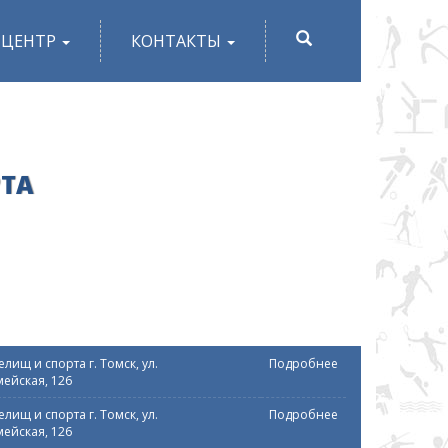
ПОИСК
-ЦЕНТР
КОНТАКТЫ
РТА
лищ и спорта г. Томск, ул.
Подробнее
ейская, 126
лищ и спорта г. Томск, ул.
Подробнее
ейская, 126