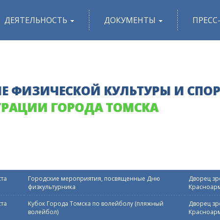
ДЕЯТЕЛЬНОСТЬ
ДОКУМЕНТЫ
ПРЕСС
Е ФИЗИЧЕСКОЙ КУЛЬТУРЫ И СПО
РАЦИИ ГОРОДА ТОМСКА
ста
Городские мероприятия, посвященные Дню
Дворец зре
физкультурника
Красноарм
ста
Кубок Города Томска по волейболу (пляжный
Дворец зре
волейбол)
Красноарм