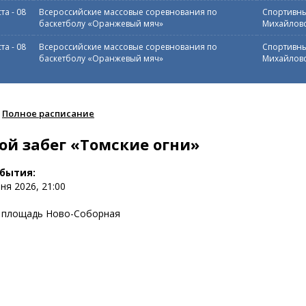
ста
-
08
Всероссийские массовые соревнования по
Спортивны
баскетболу «Оранжевый мяч»
Михайловс
ста
-
08
Всероссийские массовые соревнования по
Спортивны
баскетболу «Оранжевый мяч»
Михайловс
Полное расписание
ой забег «Томские огни»
обытия:
юня 2026, 21:00
к, площадь Ново-Соборная