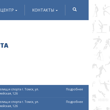
ПОИСК
-ЦЕНТР
КОНТАКТЫ
РТА
лищ и спорта г. Томск, ул.
Подробнее
ейская, 126
лищ и спорта г. Томск, ул.
Подробнее
ейская, 126