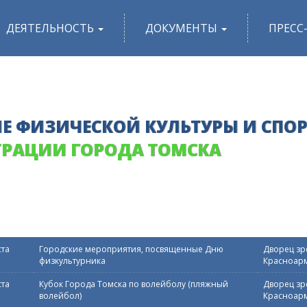
ДЕЯТЕЛЬНОСТЬ
ДОКУМЕНТЫ
ПРЕСС
Е ФИЗИЧЕСКОЙ КУЛЬТУРЫ И СПО
РАЦИИ ГОРОДА ТОМСКА
ста
Городские мероприятия, посвященные Дню
Дворец зре
физкультурника
Красноарм
ста
Кубок Города Томска по волейболу (пляжный
Дворец зре
волейбол)
Красноарм