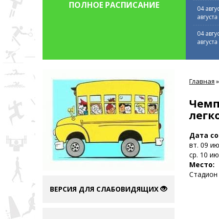
ПОЛНОЕ РАСПИСАНИЕ
04 авгу
августа
04 авгу
августа
Вы
Главная
»
здесь
Чемп
легк
Дата с
вт. 09 и
ср. 10 и
Место:
Стадион 
ВЕРСИЯ ДЛЯ СЛАБОВИДЯЩИХ