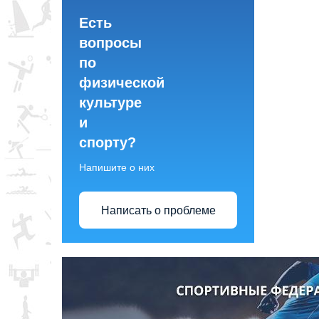
Есть
вопросы
по
физической
культуре
и
спорту?
Напишите о них
Написать о проблеме