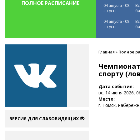
ПОЛНОЕ РАСПИСАНИЕ
04 августа
-
08
Вс
августа
ба
04 августа
-
08
Вс
августа
ба
Вы
Главная
»
Полное р
здесь
Чемпионат
спорту (ло
Дата события:
вс. 14 июня 2026, 0
Место:
г. Томск, набережн
ВЕРСИЯ ДЛЯ СЛАБОВИДЯЩИХ