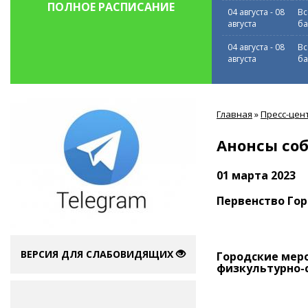
ПОЛНОЕ РАСПИСАНИЕ
04 августа
-
08
Вс
августа
ба
04 августа
-
08
Вс
августа
ба
Вы
Главная
»
Пресс-цен
здесь
Анонсы со
01 марта 2023
Первенство Гор
ВЕРСИЯ ДЛЯ СЛАБОВИДЯЩИХ
Городские мер
физкультурно-с