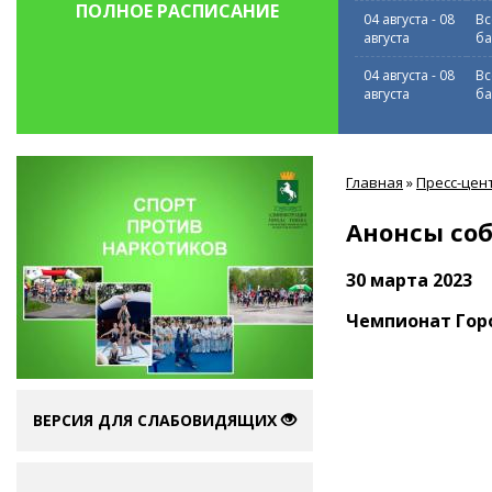
ПОЛНОЕ РАСПИСАНИЕ
04 августа
-
08
Вс
августа
ба
04 августа
-
08
Вс
августа
ба
Вы
Главная
»
Пресс-цен
здесь
Анонсы со
30 марта 2023
Чемпионат Гор
ВЕРСИЯ ДЛЯ СЛАБОВИДЯЩИХ