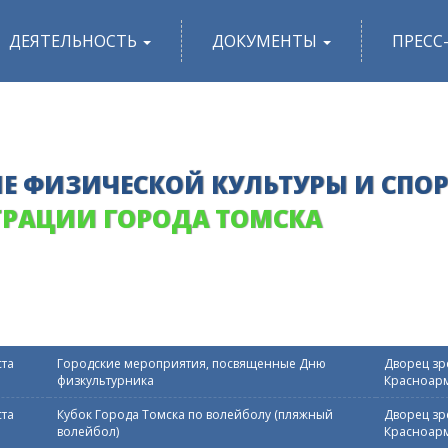
ДЕЯТЕЛЬНОСТЬ
ДОКУМЕНТЫ
ПРЕСС
Е ФИЗИЧЕСКОЙ КУЛЬТУРЫ И СПО
РАЦИИ ГОРОДА ТОМСКА
ста
Городские мероприятия, посвященные Дню
Дворец зре
физкультурника
Красноарм
ста
Кубок Города Томска по волейболу (пляжный
Дворец зре
волейбол)
Красноарм