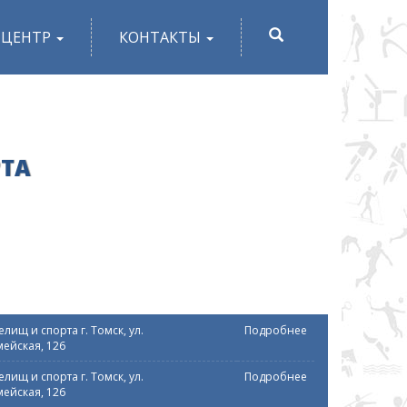
ПОИСК
-ЦЕНТР
КОНТАКТЫ
РТА
лищ и спорта г. Томск, ул.
Подробнее
ейская, 126
лищ и спорта г. Томск, ул.
Подробнее
ейская, 126