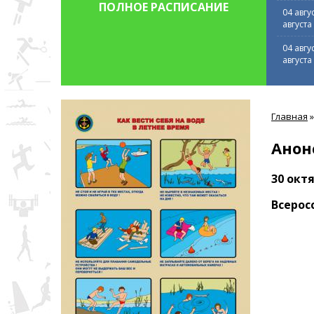
ПОЛНОЕ РАСПИСАНИЕ
04 авгу
августа
04 авгу
августа
Вы
Главная
»
здесь
Анон
30 окт
Всерос