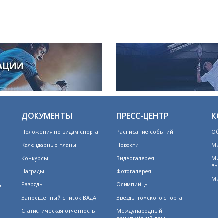
ДОКУМЕНТЫ
ПРЕСС-ЦЕНТР
К
Положения по видам спорта
Расписание событий
Об
Календарные планы
Новости
Ми
Конкурсы
Видеогалерея
Ми
вы
Награды
Фотогалерея
Ми
Разряды
Олимпийцы
"
Запрещенный список ВАДА
Звезды томского спорта
Статистическая отчетность
Международный
олимпийский день