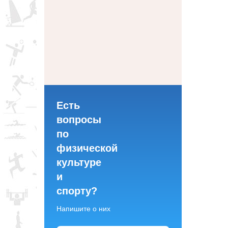
Есть
вопросы
по
физической
культуре
и
спорту?
Напишите о них