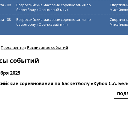
ста
-
08
Всероссийские массовые соревнования по
Спортивны
баскетболу «Оранжевый мяч»
Михайловс
ста
-
08
Всероссийские массовые соревнования по
Спортивны
баскетболу «Оранжевый мяч»
Михайловс
Пресс-центр
»
Расписание событий
сы событий
ября 2025
сийские соревнования по баскетболу «Кубок С.А. Бе
ПОД