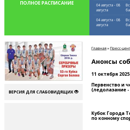
ПОЛНОЕ РАСПИСАНИЕ
04 августа
-
08
Вс
августа
ба
04 августа
-
08
Вс
августа
ба
Вы
Главная
»
Пресс-цен
здесь
Анонсы со
11 октября 2025
Первенство и 
(ледолазание -
ВЕРСИЯ ДЛЯ СЛАБОВИДЯЩИХ
Кубок Города Т
по конному спо