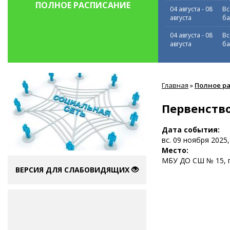
ПОЛНОЕ РАСПИСАНИЕ
04 августа
-
08
Вс
августа
ба
04 августа
-
08
Вс
августа
ба
Вы
Главная
»
Полное р
здесь
Первенство
Дата события:
вс. 09 ноября 2025,
Место:
МБУ ДО СШ № 15, г.
ВЕРСИЯ ДЛЯ СЛАБОВИДЯЩИХ