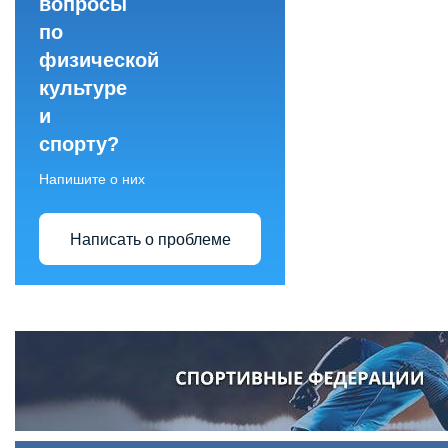
вопросы
по
физической
культуре
и
спорту?
Напишите о них
Написать о проблеме